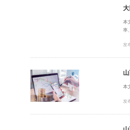
大
本
率
发布
山
本
发布
山