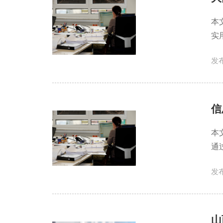
本
实
发布
信
本
通
发布
山