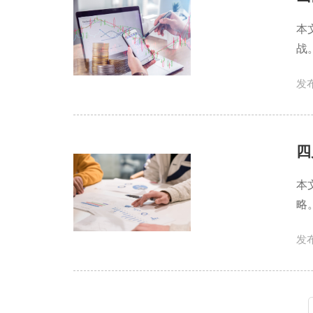
本
战
发布
四
本
略
发布