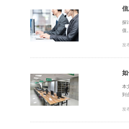
信
探
值
发布
如
本
到
发布