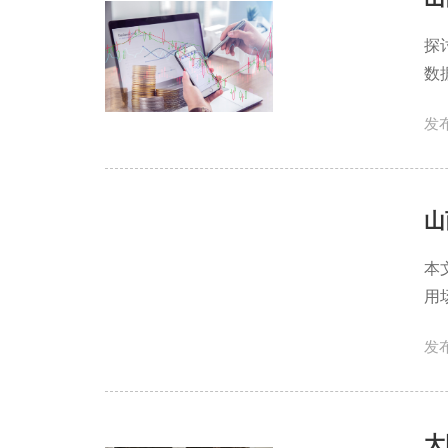
探
数
发布
山
本
用
发布
大