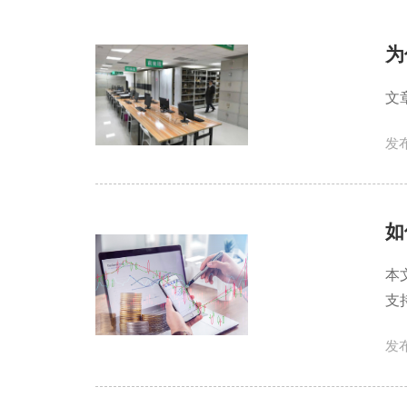
为
文
发布
如
本
支
发布