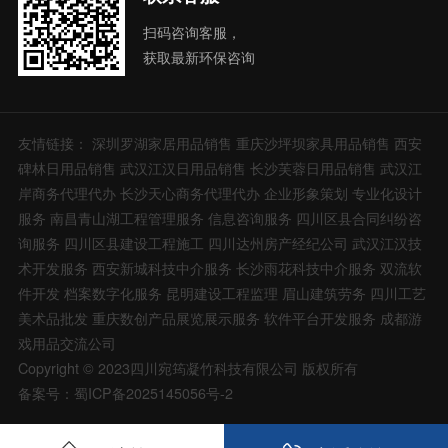
扫码咨询客服，
获取最新环保咨询
友情链接：
深圳罗湖家居用品销售
重庆沙坪坝家具用品销售
西安
碑林日用品销售
武汉江汉日用品销售
长沙芙蓉日用品销售
武汉江
岸商务代理代办
长沙天心商务代理代办
企业形象策划
专业化设计
服务
南昌青山湖工程管理服务
信息咨询服务
四川区县合同纠纷咨
询服务
四川区县建设工程施工
四川达州房产经纪公司
武汉江汉技
术开发服务
西安新城科技中介服务
长沙雨花科技中介服务
双流软
件开发
档案数字化服务
昆明建设工程监理
眉山建筑劳务
四川工艺
美术品批发
重庆数创产品展览展示服务
软件平台开发服务
成都游
戏用品交流公司
Copyright © 2023四川宛筠凝竹科技有限公司 版权所有
备案号：蜀ICP备2025145056号-2