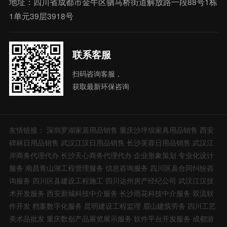
地址：四川省成都市金牛区驷马桥街道解放路一段88号1栋
1单元39层3918号
联系客服
扫码咨询客服，
获取最新环保咨询
友情链接：
深圳罗湖家居用品销售
重庆沙坪坝家具用品销售
西安
碑林日用品销售
武汉江汉日用品销售
长沙芙蓉日用品销售
武汉江
岸商务代理代办
长沙天心商务代理代办
企业形象策划
专业化设计
服务
南昌青山湖工程管理服务
信息咨询服务
四川区县合同纠纷咨
询服务
四川区县建设工程施工
四川达州房产经纪公司
武汉江汉技
术开发服务
西安新城科技中介服务
长沙雨花科技中介服务
双流软
件开发
档案数字化服务
昆明建设工程监理
眉山建筑劳务
四川工艺
美术品批发
重庆数创产品展览展示服务
软件平台开发服务
成都游