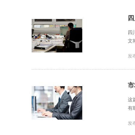
四
四
文
发布
市
这
有
发布