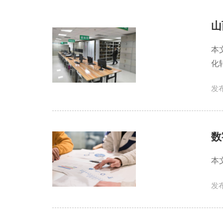
山
本
化
发布
数
本
发布