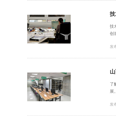
技
技
创
发布
山
了
展
发布