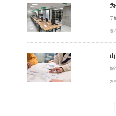
为
了
发布
山
探
发布