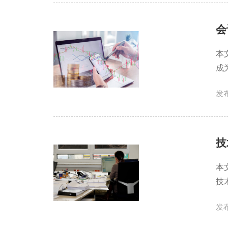
会
本
成
发布
技
本
技
发布