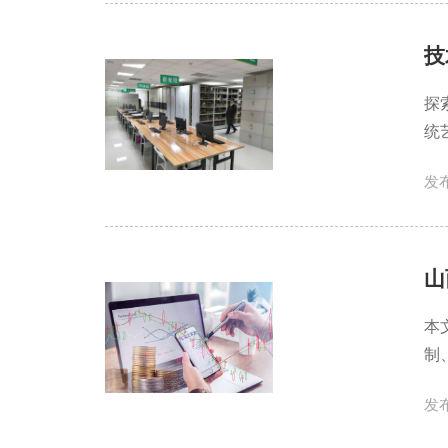
技
探
统
发布
山
本
制
发布