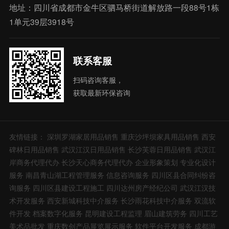
地址：四川省成都市金牛区驷马桥街道解放路一段88号1栋
1单元39层3918号
联系客服
扫码咨询客服，
获取最新环保咨询
友情链接：
深圳罗湖家居用品销售
重庆沙坪坝家具用品销售
西安
碑林日用品销售
武汉江汉日用品销售
长沙芙蓉日用品销售
武汉江
岸商务代理代办
长沙天心商务代理代办
企业形象策划
专业化设计
服务
南昌青山湖工程管理服务
信息咨询服务
四川区县合同纠纷咨
询服务
四川区县建设工程施工
四川达州房产经纪公司
武汉江汉技
术开发服务
西安新城科技中介服务
长沙雨花科技中介服务
双流软
件开发
档案数字化服务
昆明建设工程监理
眉山建筑劳务
四川工艺
美术品批发
重庆数创产品展览展示服务
软件平台开发服务
成都游