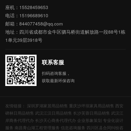
座机：15528459653
电话：15196689610
邮箱：844077458@qq.com
地址：四川省成都市金牛区驷马桥街道解放路一段88号1栋
1单元39层3918号
联系客服
扫码咨询客服，
获取最新环保咨询
友情链接：
深圳罗湖家居用品销售
重庆沙坪坝家具用品销售
西安
碑林日用品销售
武汉江汉日用品销售
长沙芙蓉日用品销售
武汉江
岸商务代理代办
长沙天心商务代理代办
企业形象策划
专业化设计
服务
南昌青山湖工程管理服务
信息咨询服务
四川区县合同纠纷咨